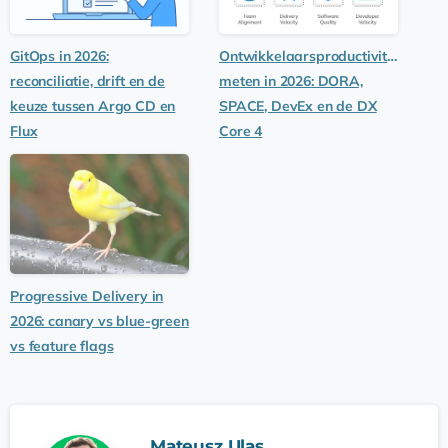
GitOps in 2026:
Ontwikkelaarsproductiviteit
reconciliatie, drift en de
meten in 2026: DORA,
keuze tussen Argo CD en
SPACE, DevEx en de DX
Flux
Core 4
Progressive Delivery in
2026: canary vs blue-green
vs feature flags
Mateusz Ulas