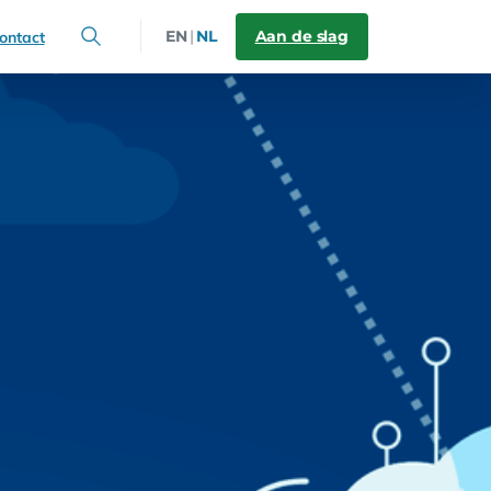
Aan de slag
EN
|
NL
ontact