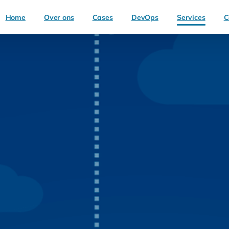
Home
Over ons
Cases
DevOps
Services
C