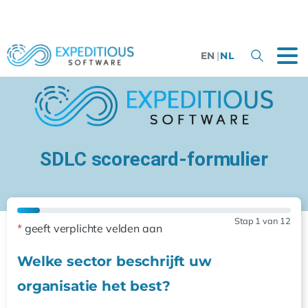
EN
|
NL
SDLC scorecard-formulier
Stap
1
van 12
*
geeft verplichte velden aan
Welke sector beschrijft uw
organisatie het best?