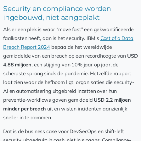
Security en compliance worden
ingebouwd, niet aangeplakt
Als er een plek is waar “move fast” een gekwantificeerde
faalkosten heeft, dan is het security. IBM’s
Cost of a Data
Breach Report 2024
bepaalde het wereldwijde
gemiddelde van een breach op een recordhoogte van
USD
4,88 miljoen
, een stijging van 10% jaar op jaar, de
scherpste sprong sinds de pandemie. Hetzelfde rapport
laat zien waar de hefboom ligt: organisaties die security-
AI en automatisering uitgebreid inzetten over hun
preventie-workflows gaven gemiddeld
USD 2,2 miljoen
minder per breach
uit en wisten incidenten aanzienlijk
sneller in te dammen.
Dat is de business case voor DevSecOps en shift-left
security, uitgedrukt in cash, niet in slogans. Compliance-