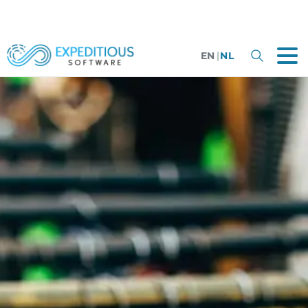
EN
|
NL