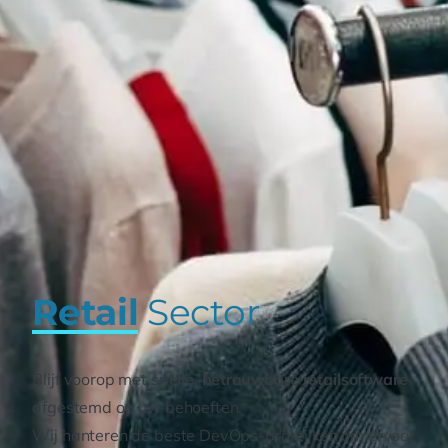
Retail
Sector
Blijf voorop met
snelle, betrouwbare retailsoftware
afgestemd op uw behoeften.
Wij hanteren de beste DevOps-praktijken om ervoor