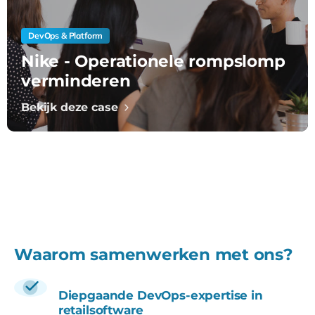
DevOps & Platform
Nike - Operationele rompslomp
verminderen
Bekijk deze case
Waarom samenwerken met ons?
Diepgaande DevOps-expertise in
retailsoftware