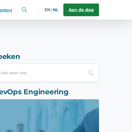
Aan de slag
EN
|
NL
ontact
oeken
evOps Engineering