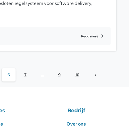
gesloten regelsysteem voor software delivery,
Read more
6
7
…
9
10
es
Bedrijf
s
Over ons