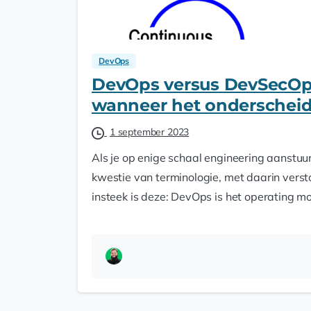
DevOps
DevOps versus DevSecOps:
wanneer het onderscheid
1 september 2023
Als je op enige schaal engineering aanstuu
kwestie van terminologie, met daarin versto
insteek is deze: DevOps is het operating mo