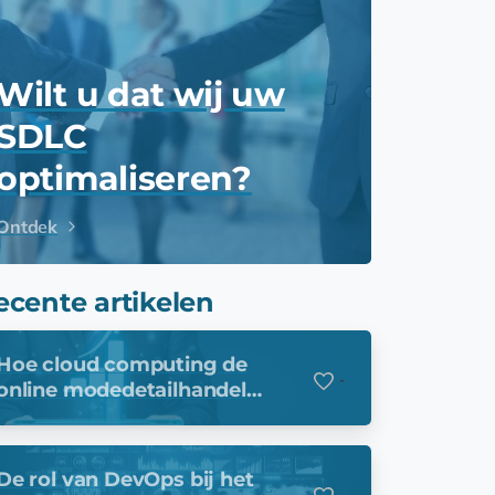
Wilt u dat wij uw
SDLC
optimaliseren?
Ontdek
ecente artikelen
Hoe cloud computing de
-
online modedetailhandel
versterkt
De rol van DevOps bij het
-