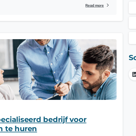
Read more
S
cialiseerd bedrijf voor
n te huren