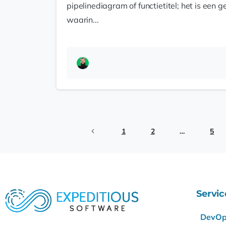
pipelinediagram of functietitel; het is een 
waarin...
1
2
…
5
Servic
DevOp