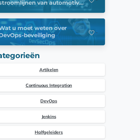
stroomlijnen van automotive-
activiteiten
Wat u moet weten over
-
DevOps-beveiliging
ategorieën
Artikelen
Continuous Integration
DevOps
Jenkins
Halfgeleiders