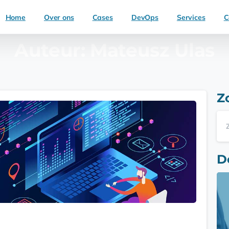
Home
Over ons
Cases
DevOps
Services
C
Auteur:
Mateusz Ulas
Z
D