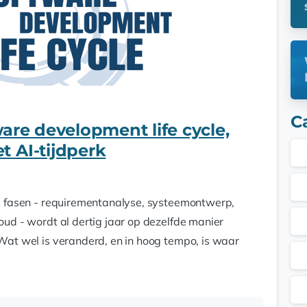
C
are development life cycle,
 AI-tijdperk
s fasen - requirementanalyse, systeemontwerp,
ud - wordt al dertig jaar op dezelfde manier
Wat wel is veranderd, en in hoog tempo, is waar